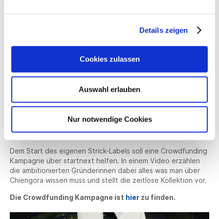
©Stephanie Braun
Details zeigen
Die Vision der zwei Gründerinnen von Modus Intarsia ist es
nicht nur das eigene Label, sondern viele hochwertige
Labels mit ihrem innovativen, biologisch abbaubarem und
Cookies zulassen
vielseitig einsetzbaren Garnen zu versorgen.
Damit die Modelabels merken, dass der Endkunde bereit für
Auswahl erlauben
eine neue, tatsächlich authentisch nachhaltige Wollart ist,
haben die beiden Gründerinnen Ann Cathrin Schönrock und
Franziska Uhl strategisch vorerst auf ein eigenes Label
Nur notwendige Cookies
gesetzt. Nach einem erfolgreichen Start werden noch mehr
Modelabels als jetzt schon das Garn anfragen.
Dem Start des eigenen Strick-Labels soll eine Crowdfunding
Kampagne über startnext helfen. In einem Video erzählen
die ambitionierten Gründerinnen dabei alles was man über
Chiengora wissen muss und stellt die zeitlose Kollektion vor.
Die Crowdfunding Kampagne ist
hier
zu finden.