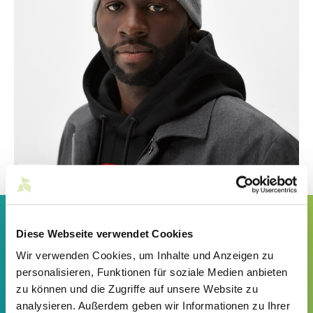
©BOSS
„Die NBA hat Basketball auf der Weltbühne
Diese Webseite verwendet Cookies
des Sports etabliert und ihn so zu einem
globalen kulturellen Phänomen gemacht.
Wir verwenden Cookies, um Inhalte und Anzeigen zu
Daher ist die Zusammenarbeit eine
personalisieren, Funktionen für soziale Medien anbieten
spannende Möglichkeit für BOSS, unsere
zu können und die Zugriffe auf unsere Website zu
Markenbekanntheit weiter zu stärken,
analysieren. Außerdem geben wir Informationen zu Ihrer