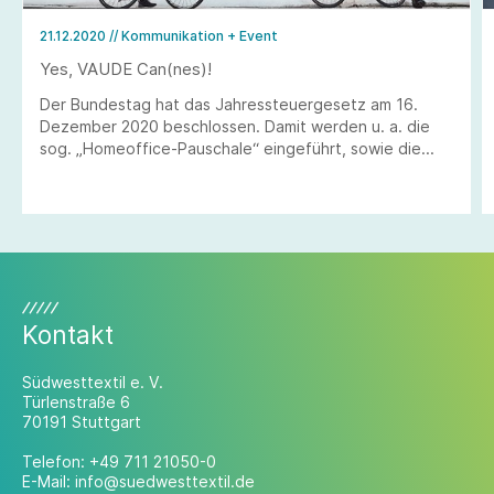
21.12.2020
// Kommunikation + Event
Yes, VAUDE Can(nes)!
Der Bundestag hat das Jahressteuergesetz am 16.
Dezember 2020 beschlossen. Damit werden u. a. die
sog. „Homeoffice-Pauschale“ eingeführt, sowie die
Zahlungsfrist für die sog. steuerfreie „Corona-Prämie“
bis zum 30. Juni 2021 verlängert.
Kontakt
Südwesttextil e. V.
Türlenstraße 6
70191 Stuttgart
Telefon:
+49 711 21050-0
E-Mail:
info@suedwesttextil.de