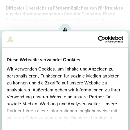
DIN zeigt Übersicht zu Fördermöglichkeiten für Projekte
aus der Normungsroadmap Circular Economy. Diese
Fördermöglichkeiten können dazu beitragen, die
Teilnahme an Normungsprojekten zu erleichtern.
Hoppla!
Dieser Artikel ist nur für Mitglieder sichtbar.
Diese Webseite verwendet Cookies
Wir verwenden Cookies, um Inhalte und Anzeigen zu
personalisieren, Funktionen für soziale Medien anbieten
Login
zu können und die Zugriffe auf unsere Website zu
analysieren. Außerdem geben wir Informationen zu Ihrer
E-Mail
Verwendung unserer Website an unsere Partner für
soziale Medien, Werbung und Analysen weiter. Unsere
Partner führen diese Informationen möglicherweise mit
Passwort
weiteren Daten zusammen, die Sie ihnen bereitgestellt
haben oder die sie im Rahmen Ihrer Nutzung der Dienste