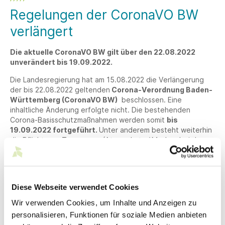
Regelungen der CoronaVO BW
verlängert
Die aktuelle CoronaVO BW gilt über den 22.08.2022
unverändert bis 19.09.2022.
Die Landesregierung hat am 15.08.2022 die Verlängerung
der bis 22.08.2022 geltenden
Corona-Verordnung Baden-
Württemberg (CoronaVO BW)
beschlossen. Eine
inhaltliche Änderung erfolgte nicht. Die bestehenden
Corona-Basisschutzmaßnahmen werden somit
bis
19.09.2022 fortgeführt.
Unter anderem besteht weiterhin
die Pflicht zum Tragen von (Atemschutz-)Masken bei der
Nutzung des öffentlichen Personennahverkehrs (ÖPNV), in
Arztpraxen oder in Einrichtungen und Fahrzeugen sowie an
Einsatzorten des Rettungsdienstes.
Diese Webseite verwendet Cookies
Die Verkündung der CoronaVO BW soll am 19.08.2022 im
Gesetzblatt für Baden-Württemberg erfolgen. Die
Wir verwenden Cookies, um Inhalte und Anzeigen zu
Verlängerung der Verordnung wird danach
am 22.08.2022
personalisieren, Funktionen für soziale Medien anbieten
in Kraft treten.
Die ab 22.08.2022 geltende CoronaVO BW