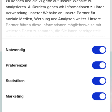
zu können und die Zugriffe auf unsere Website zu
finden Sie
hier
.
analysieren. Außerdem geben wir Informationen zu Ihrer
Eine Übersicht über die seit 02.05.2022 geltenden
Verwendung unserer Website an unsere Partner für
Corona-Regelungen in Baden-Württemberg finden
soziale Medien, Werbung und Analysen weiter. Unsere
Sie
hier
.
Partner führen diese Informationen möglicherweise mit
weiteren Daten zusammen, die Sie ihnen bereitgestellt
Über die weiteren Entwicklungen werden wir Sie wie
haben oder die sie im Rahmen Ihrer Nutzung der Dienste
gewohnt auf dem Laufenden halten.
gesammelt haben.
Einwilligungsauswahl
Notwendig
Präferenzen
Auch interessant ...
Statistiken
Marketing