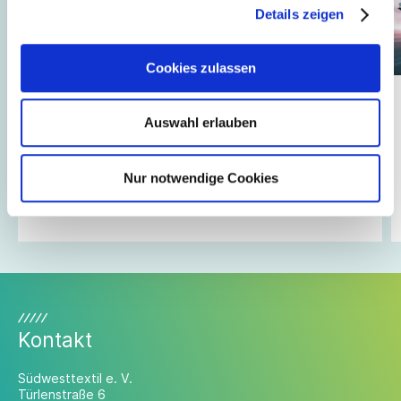
Details zeigen
Cookies zulassen
23.12.2022
// Recht + Betriebspraxis
Auswahl erlauben
Online Übermittlung Bescheinigungen der Agentur für
Arbeit
Ab dem 01. Januar 2023 können Bescheinigungen für
Nur notwendige Cookies
die Agentur für Arbeit nur noch elektronisch
übermittelt werden.
Kontakt
Südwesttextil e. V.
Türlenstraße 6