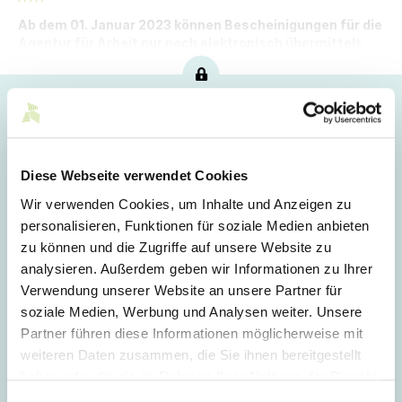
Ab dem 01. Januar 2023 können Bescheinigungen für die
Agentur für Arbeit nur noch elektronisch übermittelt
werden.
Hoppla!
Dieser Artikel ist nur für Mitglieder sichtbar.
Diese Webseite verwendet Cookies
Wir verwenden Cookies, um Inhalte und Anzeigen zu
Login
personalisieren, Funktionen für soziale Medien anbieten
zu können und die Zugriffe auf unsere Website zu
E-Mail
analysieren. Außerdem geben wir Informationen zu Ihrer
Verwendung unserer Website an unsere Partner für
soziale Medien, Werbung und Analysen weiter. Unsere
Passwort
Partner führen diese Informationen möglicherweise mit
weiteren Daten zusammen, die Sie ihnen bereitgestellt
haben oder die sie im Rahmen Ihrer Nutzung der Dienste
gesammelt haben.
Einwilligungsauswahl