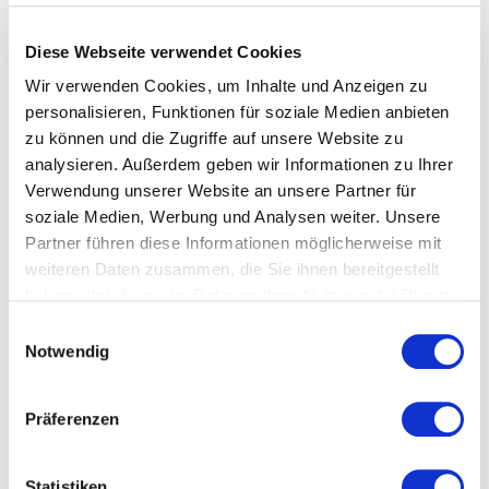
Wieland- Gymnasiums, der Matthias-Erzberger-Schule, die
Kleine Schützenmusik und allen voran die kleinen
Schützentrommler der Familie Gerster jedes Jahr am
Diese Webseite verwendet Cookies
Samstag im Innenhof der Gardinen- und Posamentenfabrik
Wir verwenden Cookies, um Inhalte und Anzeigen zu
ein Ständchen. Begleitet werden sie von der
personalisieren, Funktionen für soziale Medien anbieten
Fahnenschwingergruppe, den Fahnengruppen mit den
Zunft- und Innungsfahnen, den Schulfahnen, Bundes-,
zu können und die Zugriffe auf unsere Website zu
Landes- und Stadtfahnen sowie einer Gruppe von
analysieren. Außerdem geben wir Informationen zu Ihrer
Trachtenträgern.
Verwendung unserer Website an unsere Partner für
soziale Medien, Werbung und Analysen weiter. Unsere
In diesem Jahr nahm Herr Fuchs von der Stiftung
Schützendirektion Biberach, stellvertretend für alle Schulen
Partner führen diese Informationen möglicherweise mit
den Scheck in Höhe von 24.500,- EUR für 6 125 Schulkinder
weiteren Daten zusammen, die Sie ihnen bereitgestellt
von den Geschäftsführern Herrn Martin Gerster und Herrn
haben oder die sie im Rahmen Ihrer Nutzung der Dienste
Jens Gerster persönlich entgegen.
gesammelt haben.
Einwilligungsauswahl
Notwendig
Mitglied
Präferenzen
Gustav Gerster GmbH & Co. KG
Statistiken