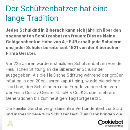
Der Schützenbatzen hat eine
lange Tradition
Jedes Schulkind in Biberach kann sich jährlich über den
sogenannten Schützenbatzen freuen: Dieses kleine
Geldgeschenk in Höhe von 4,- EUR erhält jede Schülerin
und jeder Schüler bereits seit 1921 von der Biberacher
Firma Gerster.
Vor 225 Jahren wurde erstmals ein Schützenbatzen von der
Heiß´schen Stiftung an die Biberacher Schulkinder
ausgegeben. Als die Heiß’sche Stiftung während der großen
Inflation in den 20er-Jahren kaputt ging, wurde die schöne
Tradition, den Schulkindern eine Freude zu bereiten, von
der Firma Gustav Gerster GmbH & Co. KG. über mehrere
Generationen bis zum heutigen Tag fortgesetzt.
Die Familie Gerster zeigt damit ihre Verbundenheit zur Stadt
und insbesondere zum Schützenfest. Zum Dank bringen die
Trommlerkorps und Spielmannszüge der Mali- Hauptschule,
der Dollinger-Realschule, des Pestalozzi-Gymnasiums, des