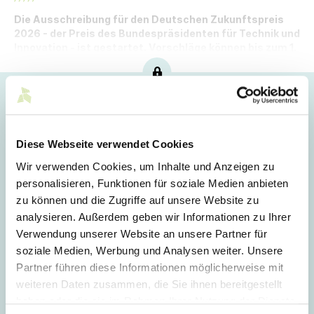
Die Ausschreibung für den Deutschen Zukunftspreis
2026 - der Preis des Bundespräsidenten für Technik und
Innovation - ist gestartet. Vorschläge können bis zum 1.
Dezember 2025 eingesendet werden.
Hoppla!
Dieser Artikel ist nur für Mitglieder sichtbar.
Diese Webseite verwendet Cookies
Wir verwenden Cookies, um Inhalte und Anzeigen zu
personalisieren, Funktionen für soziale Medien anbieten
Login
zu können und die Zugriffe auf unsere Website zu
analysieren. Außerdem geben wir Informationen zu Ihrer
E-Mail
Verwendung unserer Website an unsere Partner für
soziale Medien, Werbung und Analysen weiter. Unsere
Partner führen diese Informationen möglicherweise mit
Passwort
weiteren Daten zusammen, die Sie ihnen bereitgestellt
haben oder die sie im Rahmen Ihrer Nutzung der Dienste