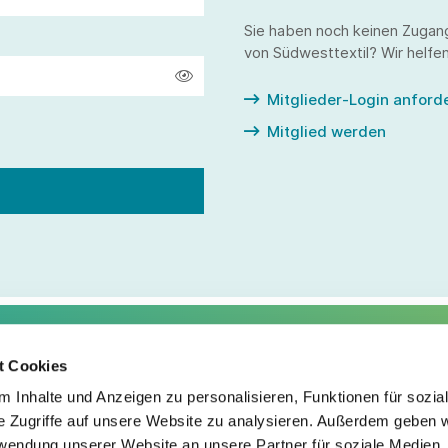
Sie haben noch keinen Zugan
von Südwesttextil? Wir helfen
Mitglieder-Login anford
Mitglied werden
t Cookies
Service
Fo
 Inhalte und Anzeigen zu personalisieren, Funktionen für sozia
e Zugriffe auf unsere Website zu analysieren. Außerdem geben w
Impressum
rwendung unserer Website an unsere Partner für soziale Medien