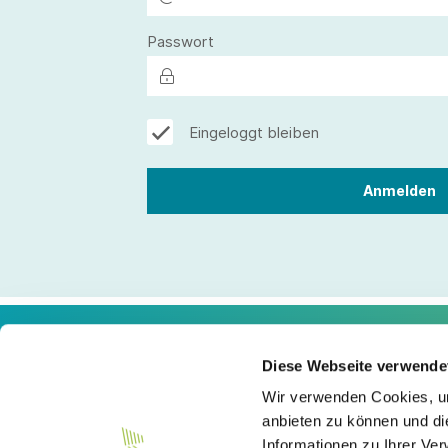
Passwort
Eingeloggt bleiben
Diese Webseite verwende
Kontakt
Wir verwenden Cookies, um
anbieten zu können und di
Südwesttextil e. V.
Informationen zu Ihrer Ve
Türlenstraße 6