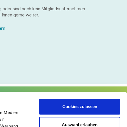
g oder sind noch kein Mitgliedsunternehmen
 Ihnen gerne weiter.
ern
lgen Sie uns
Cookies zulassen
le Medien
ir
Auswahl erlauben
, Werbung