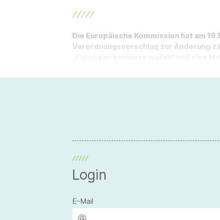
Die Europäische Kommission hat am 19.11
Verordnungsvorschlag zur Änderung zahl
„European business wallet“ und eine Mit
Login
E-Mail