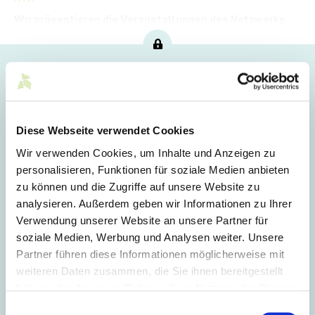
Wir präsentieren die Veranstaltungen des Netzwerks
von Mittelstand-Digital für den aktuellen Monat.
Hoppla!
Dieser Artikel ist nur für Mitglieder sichtbar.
Diese Webseite verwendet Cookies
Wir verwenden Cookies, um Inhalte und Anzeigen zu
Login
personalisieren, Funktionen für soziale Medien anbieten
zu können und die Zugriffe auf unsere Website zu
E-Mail
analysieren. Außerdem geben wir Informationen zu Ihrer
Verwendung unserer Website an unsere Partner für
soziale Medien, Werbung und Analysen weiter. Unsere
Passwort
Partner führen diese Informationen möglicherweise mit
weiteren Daten zusammen, die Sie ihnen bereitgestellt
haben oder die sie im Rahmen Ihrer Nutzung der Dienste
Eingeloggt bleiben
gesammelt haben.
Einwilligungsauswahl