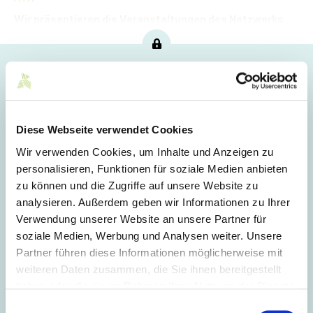
Wir präsentieren die Veranstaltungen des Netzwerks
von Mittelstand-Digital für den kommenden Monat.
Hoppla!
Dieser Artikel ist nur für Mitglieder sichtbar.
Diese Webseite verwendet Cookies
Wir verwenden Cookies, um Inhalte und Anzeigen zu
Login
personalisieren, Funktionen für soziale Medien anbieten
zu können und die Zugriffe auf unsere Website zu
E-Mail
analysieren. Außerdem geben wir Informationen zu Ihrer
Verwendung unserer Website an unsere Partner für
soziale Medien, Werbung und Analysen weiter. Unsere
Passwort
Partner führen diese Informationen möglicherweise mit
weiteren Daten zusammen, die Sie ihnen bereitgestellt
haben oder die sie im Rahmen Ihrer Nutzung der Dienste
Eingeloggt bleiben
gesammelt haben.
Einwilligungsauswahl