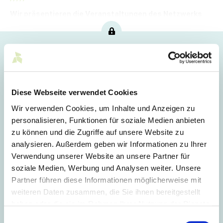
Wir präsentieren die Veranstaltungen des Netzwerks
von Mittelstand-Digital für den kommenden Monat.
Hoppla!
Dieser Artikel ist nur für Mitglieder sichtbar.
Diese Webseite verwendet Cookies
Wir verwenden Cookies, um Inhalte und Anzeigen zu
Login
personalisieren, Funktionen für soziale Medien anbieten
zu können und die Zugriffe auf unsere Website zu
E-Mail
analysieren. Außerdem geben wir Informationen zu Ihrer
Verwendung unserer Website an unsere Partner für
soziale Medien, Werbung und Analysen weiter. Unsere
Passwort
Partner führen diese Informationen möglicherweise mit
weiteren Daten zusammen, die Sie ihnen bereitgestellt
haben oder die sie im Rahmen Ihrer Nutzung der Dienste
Eingeloggt bleiben
gesammelt haben.
Einwilligungsauswahl