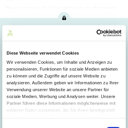
Wir präsentieren die Veranstaltungen des Netzwerks
von Mittelstand-Digital für den kommenden Monat.
Hoppla!
Dieser Artikel ist nur für Mitglieder sichtbar.
Diese Webseite verwendet Cookies
Wir verwenden Cookies, um Inhalte und Anzeigen zu
Login
personalisieren, Funktionen für soziale Medien anbieten
zu können und die Zugriffe auf unsere Website zu
E-Mail
analysieren. Außerdem geben wir Informationen zu Ihrer
Verwendung unserer Website an unsere Partner für
soziale Medien, Werbung und Analysen weiter. Unsere
Passwort
Partner führen diese Informationen möglicherweise mit
weiteren Daten zusammen, die Sie ihnen bereitgestellt
haben oder die sie im Rahmen Ihrer Nutzung der Dienste
Eingeloggt bleiben
gesammelt haben.
Einwilligungsauswahl