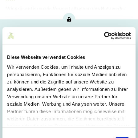
Wir präsentieren die Veranstaltungen des Netzwerks
von Mittelstand-Digital für den kommenden Monat.
Hoppla!
Dieser Artikel ist nur für Mitglieder sichtbar.
Diese Webseite verwendet Cookies
Wir verwenden Cookies, um Inhalte und Anzeigen zu
Login
personalisieren, Funktionen für soziale Medien anbieten
zu können und die Zugriffe auf unsere Website zu
E-Mail
analysieren. Außerdem geben wir Informationen zu Ihrer
Verwendung unserer Website an unsere Partner für
soziale Medien, Werbung und Analysen weiter. Unsere
Passwort
Partner führen diese Informationen möglicherweise mit
weiteren Daten zusammen, die Sie ihnen bereitgestellt
haben oder die sie im Rahmen Ihrer Nutzung der Dienste
Eingeloggt bleiben
gesammelt haben.
Einwilligungsauswahl