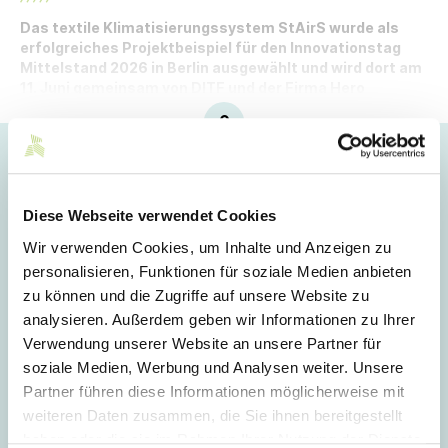
Das textile Klimatisierungssystem StAirS wurde als
erfolgreiches Projektbeispiel für den Innovationstag
Mittelstand 2026 in Berlin ausgewählt und wird dort am
11. Juni gemeinsam von DITF und der Firma Hero
präsentiert.
Hoppla!
Dieser Artikel ist nur für Mitglieder sichtbar.
Diese Webseite verwendet Cookies
Wir verwenden Cookies, um Inhalte und Anzeigen zu
personalisieren, Funktionen für soziale Medien anbieten
Login
zu können und die Zugriffe auf unsere Website zu
analysieren. Außerdem geben wir Informationen zu Ihrer
E-Mail
Verwendung unserer Website an unsere Partner für
soziale Medien, Werbung und Analysen weiter. Unsere
Partner führen diese Informationen möglicherweise mit
Passwort
weiteren Daten zusammen, die Sie ihnen bereitgestellt
haben oder die sie im Rahmen Ihrer Nutzung der Dienste