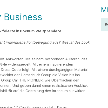
Mi
 Business
K
 feierte in Bochum Weltpremiere
eht individuelle Fortbewegung aus? Was ist das Look
bt Antworten. Mit seinem betörenden Äußeren, das
yle widerspiegelt. Mit einem inspirierenden
Dress Code folgt. Mit einem durchgängigen Material-
wickler der Hornschuch Group die Vision bis ins
ch Group Car THE PIONEER, wie Oberflächen den
nnen. Und geben damit einen realistischen Ausblick
obilität auf die Gestaltung des Interieurs auswirken
hum das 17. Car-Symposium statt. Die im