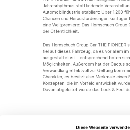
Jahresrhythmus stattfindende Veranstaltung
Automobilindustrie etabliert: Über 1.200 f
Chancen und Herausforderungen künftiger M
eine Weltpremiere: Das Hornschuch Group 
der Öffentlichkeit.
Das Hornschuch Group Car THE PIONEER set
fiel auf dieses Fahrzeug, da es vor allem i
ausgestattet ist – entsprechend boten si
Möglichkeiten. Außerdem hat der Cactus so
Verwandlung effektvoll zur Geltung kommen
Charakter, es besitzt also Merkmale eines 
Konzepten, die im Vorfeld entwickelt wur
Davon abgeleitet wurde das Look & Feel de
Diese Webseite verwende