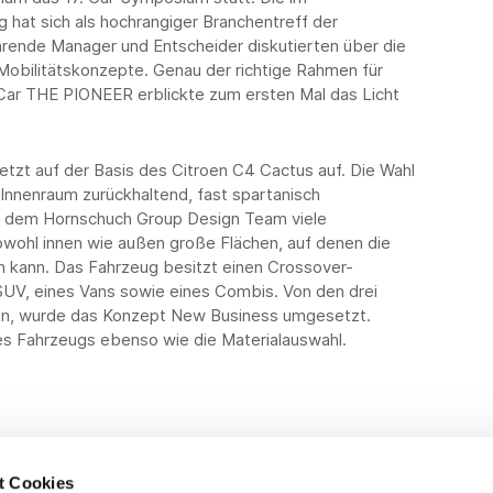
 hat sich als hochrangiger Branchentreff der
ührende Manager und Entscheider diskutierten über die
obilitätskonzepte. Genau der richtige Rahmen für
Car THE PIONEER erblickte zum ersten Mal das Licht
zt auf der Basis des Citroen C4 Cactus auf. Die Wahl
m Innenraum zurückhaltend, fast spartanisch
ch dem Hornschuch Group Design Team viele
wohl innen wie außen große Flächen, auf denen die
 kann. Das Fahrzeug besitzt einen Crossover-
SUV, eines Vans sowie eines Combis. Von den drei
den, wurde das Konzept New Business umgesetzt.
s Fahrzeugs ebenso wie die Materialauswahl.
t Cookies