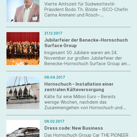
Vierte Amtszeit für Südwesttextil-
Präsident Bodo Th. Bölzle – ISCO-Chefin
Carina Ammann und Rösch-
Geschäftsführer Arved H. Westerkamp
neu im Präsidium des Textilverbands
21.12.2017
Jubilarfeier der Benecke-Hornschuch
Surface Group
Insgesamt 50 Jubilare waren am 24.
November zur großen Jubilarfeier der
Benecke-Hornschuch Surface Group am
Standort Weißbach in die festliche
Stadthalle Ingelfingen eingeladen.
06.04.2017
Hornschuch – Installation einer
zentralen Kälteversorgung
Kälte für eine Million Euro – Bereits
wenige Wochen, nachdem das
Zusammengehen von Hornschuch und
Benecke-Kaliko besiegelt wurde, wird
weiter in erheblichem Umfang in den
06.02.2017
Standort Weißbach investiert.
Dress code: New Business
Das Hornschuch Group Car THE PIONEER