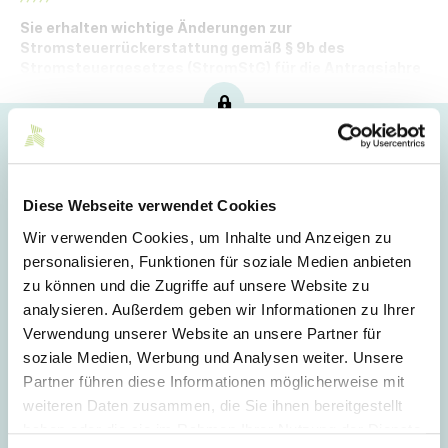
Sie erhalten wichtige Änderungen zur
Stromsteuerrückerstattung gemäß § 9b des
Stromsteuergesetzes (StromStG) für die Antragsjahre
2024 und 2025 auf einen Blick.
Hoppla!
Dieser Artikel ist nur für Mitglieder sichtbar.
Diese Webseite verwendet Cookies
Wir verwenden Cookies, um Inhalte und Anzeigen zu
personalisieren, Funktionen für soziale Medien anbieten
Login
zu können und die Zugriffe auf unsere Website zu
analysieren. Außerdem geben wir Informationen zu Ihrer
E-Mail
Verwendung unserer Website an unsere Partner für
soziale Medien, Werbung und Analysen weiter. Unsere
Partner führen diese Informationen möglicherweise mit
Passwort
weiteren Daten zusammen, die Sie ihnen bereitgestellt
haben oder die sie im Rahmen Ihrer Nutzung der Dienste