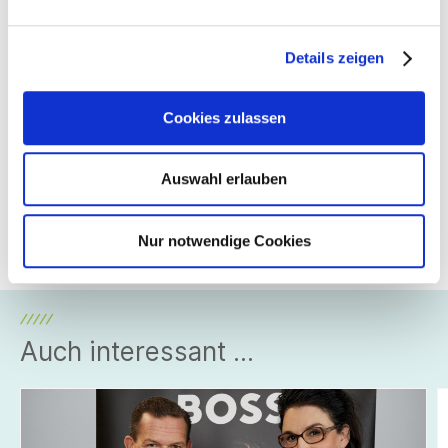
umschmeichelt den Körper luftig leicht und sorgt für ein
angenehm trockenes Schlafklima und erholsame Nächte.
Details zeigen
Auch, weil sie keinerlei zusätzliche Energie benötigt und
somit den CO2 Ausstoß maximal reduziert. Gut gekühlt und
mit grünem Gewissen zugleich schläft es sich einfach am
Cookies zulassen
besten – egal, wie heiß es draußen ist.
Mitglied
Auswahl erlauben
pervormance international GmbH
Nur notwendige Cookies
Auch interessant ...