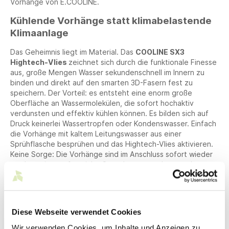
Vorhänge von E.COOLINE.
Kühlende Vorhänge statt klimabelastende
Klimaanlage
Das Geheimnis liegt im Material. Das
COOLINE SX3
Hightech-Vlies
zeichnet sich durch die funktionale Finesse
aus, große Mengen Wasser sekundenschnell im Innern zu
binden und direkt auf den smarten 3D-Fasern fest zu
speichern. Der Vorteil: es entsteht eine enorm große
Oberfläche an Wassermolekülen, die sofort hochaktiv
verdunsten und effektiv kühlen können. Es bilden sich auf
Druck keinerlei Wassertropfen oder Kondenswasser. Einfach
die Vorhänge mit kaltem Leitungswasser aus einer
Sprühflasche besprühen und das Hightech-Vlies aktivieren.
Keine Sorge: Die Vorhänge sind im Anschluss sofort wieder
trocken, sie tropfen nicht. Stattdessen verdunstet das
Wasser und sorgt so in Sekundenschnelle für eine
angenehme Kühlung mit bis zu 660 Watt/h und für ein
gesundes Raumklima. Auf diese Weise werden
bis zu 97%
CO2 im Vergleich zu Klimaanlagen eingespart.
Eine
Diese Webseite verwendet Cookies
deutlich bessere Umweltbilanz –ganz ohne zusätzliche
Energiekosten.
Wir verwenden Cookies, um Inhalte und Anzeigen zu