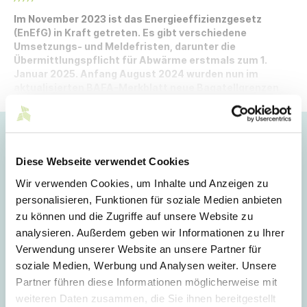
Im November 2023 ist das Energieeffizienzgesetz
(EnEfG) in Kraft getreten. Es gibt verschiedene
Umsetzungs- und Meldefristen, darunter die
Übermittlungspflicht für Abwärme erstmals zum 1.
Januar 2025. Anfang August 2024 wurden nun im
aktualisierten BAFA-Merkblatt neue Bagatellgrenzen
veröffentlicht.
Hoppla!
Diese Webseite verwendet Cookies
Dieser Artikel ist nur für Mitglieder sichtbar.
Wir verwenden Cookies, um Inhalte und Anzeigen zu
personalisieren, Funktionen für soziale Medien anbieten
zu können und die Zugriffe auf unsere Website zu
Login
analysieren. Außerdem geben wir Informationen zu Ihrer
Verwendung unserer Website an unsere Partner für
E-Mail
soziale Medien, Werbung und Analysen weiter. Unsere
Partner führen diese Informationen möglicherweise mit
weiteren Daten zusammen, die Sie ihnen bereitgestellt
Passwort