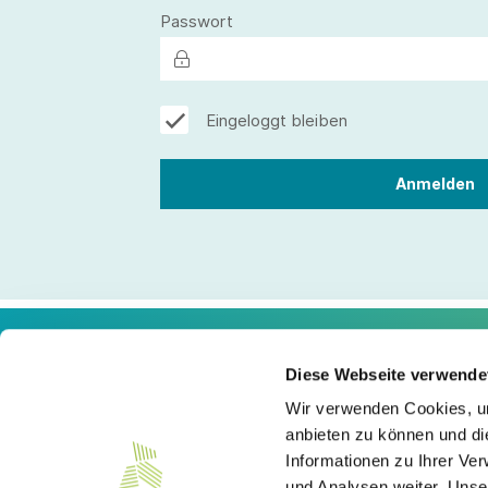
Passwort
Eingeloggt bleiben
Diese Webseite verwende
Kontakt
Wir verwenden Cookies, um
anbieten zu können und di
Südwesttextil e. V.
Informationen zu Ihrer Ve
Türlenstraße 6
70191 Stuttgart
und Analysen weiter. Unse