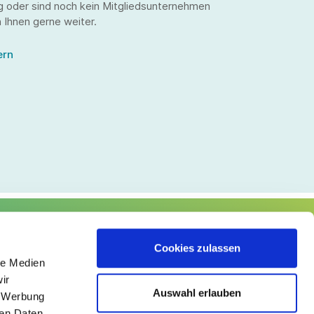
g oder sind noch kein Mitgliedsunternehmen
 Ihnen gerne weiter.
ern
lgen Sie uns
Cookies zulassen
le Medien
ir
Auswahl erlauben
, Werbung
ren Daten