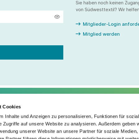
Sie haben noch keinen Zugan
von Südwesttextil? Wir helfen
Mitglieder-Login anford
Mitglied werden
t Cookies
Service
Fo
 Inhalte und Anzeigen zu personalisieren, Funktionen für sozia
e Zugriffe auf unsere Website zu analysieren. Außerdem geben w
Impressum
rwendung unserer Website an unsere Partner für soziale Medien
Datenschutz
re Partner führen diese Informationen möglicherweise mit weite