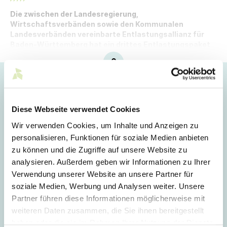
Die zwischen der Landesregierung,
Wirtschaftsverbänden sowie den Kommunalen
Landesverbänden vereinbarte Entlastungsallianz für
Baden-Württemberg hat ein drittes Entlastungspaket
erarbeitet.
Hoppla!
Dieser Artikel ist nur für Mitglieder sichtbar.
Diese Webseite verwendet Cookies
Wir verwenden Cookies, um Inhalte und Anzeigen zu
personalisieren, Funktionen für soziale Medien anbieten
Login
zu können und die Zugriffe auf unsere Website zu
analysieren. Außerdem geben wir Informationen zu Ihrer
E-Mail
Verwendung unserer Website an unsere Partner für
soziale Medien, Werbung und Analysen weiter. Unsere
Partner führen diese Informationen möglicherweise mit
Passwort
weiteren Daten zusammen, die Sie ihnen bereitgestellt
haben oder die sie im Rahmen Ihrer Nutzung der Dienste