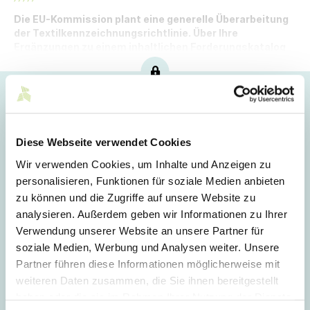
Die EU-Kommission plant eine generelle Überarbeitung
der Textilkennzeichnungsrichtlinie. Über Ihre
Ergänzungen zu einem inhaltlichen Forderungskatalog
freuen wir uns bis 12. September 2025.
Hoppla!
Dieser Artikel ist nur für Mitglieder sichtbar.
Diese Webseite verwendet Cookies
Wir verwenden Cookies, um Inhalte und Anzeigen zu
personalisieren, Funktionen für soziale Medien anbieten
Login
zu können und die Zugriffe auf unsere Website zu
analysieren. Außerdem geben wir Informationen zu Ihrer
E-Mail
Verwendung unserer Website an unsere Partner für
soziale Medien, Werbung und Analysen weiter. Unsere
Partner führen diese Informationen möglicherweise mit
Passwort
weiteren Daten zusammen, die Sie ihnen bereitgestellt
haben oder die sie im Rahmen Ihrer Nutzung der Dienste