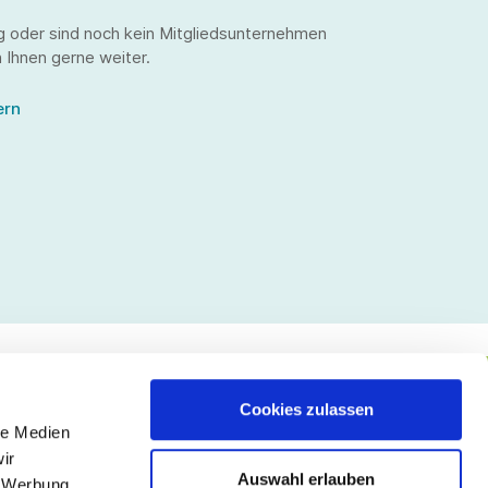
g oder sind noch kein Mitgliedsunternehmen
 Ihnen gerne weiter.
ern
Cookies zulassen
le Medien
lgen Sie uns
ir
Auswahl erlauben
, Werbung