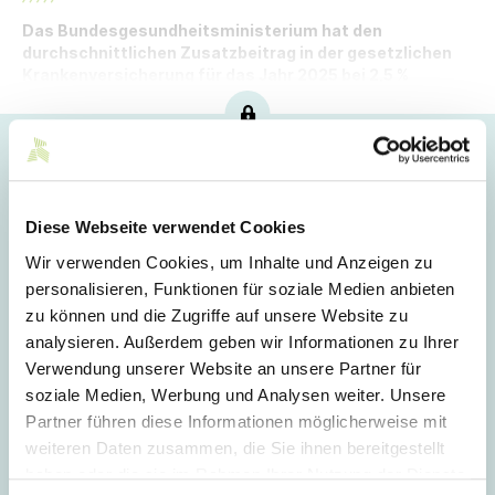
Das Bundesgesundheitsministerium hat den
durchschnittlichen Zusatzbeitrag in der gesetzlichen
Krankenversicherung für das Jahr 2025 bei 2,5 %
festgelegt und bekanntgegeben.
Hoppla!
Dieser Artikel ist nur für Mitglieder sichtbar.
Diese Webseite verwendet Cookies
Wir verwenden Cookies, um Inhalte und Anzeigen zu
personalisieren, Funktionen für soziale Medien anbieten
Login
zu können und die Zugriffe auf unsere Website zu
analysieren. Außerdem geben wir Informationen zu Ihrer
E-Mail
Verwendung unserer Website an unsere Partner für
soziale Medien, Werbung und Analysen weiter. Unsere
Partner führen diese Informationen möglicherweise mit
Passwort
weiteren Daten zusammen, die Sie ihnen bereitgestellt
haben oder die sie im Rahmen Ihrer Nutzung der Dienste