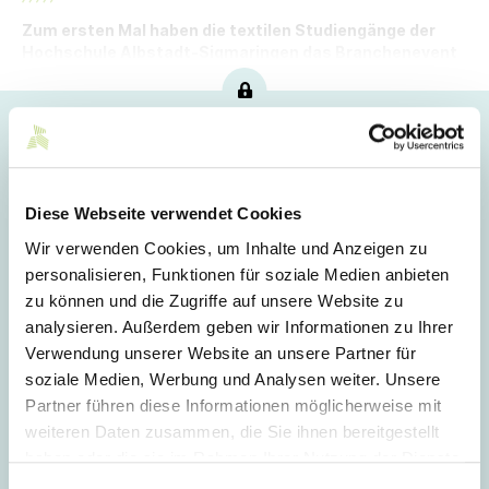
Zum ersten Mal haben die textilen Studiengänge der
Hochschule Albstadt-Sigmaringen das Branchenevent
„Albstadt ID“ veranstaltet.
Hoppla!
Dieser Artikel ist nur für Mitglieder sichtbar.
Diese Webseite verwendet Cookies
Wir verwenden Cookies, um Inhalte und Anzeigen zu
Login
personalisieren, Funktionen für soziale Medien anbieten
zu können und die Zugriffe auf unsere Website zu
E-Mail
analysieren. Außerdem geben wir Informationen zu Ihrer
Verwendung unserer Website an unsere Partner für
soziale Medien, Werbung und Analysen weiter. Unsere
Passwort
Partner führen diese Informationen möglicherweise mit
weiteren Daten zusammen, die Sie ihnen bereitgestellt
haben oder die sie im Rahmen Ihrer Nutzung der Dienste
gesammelt haben.
Einwilligungsauswahl