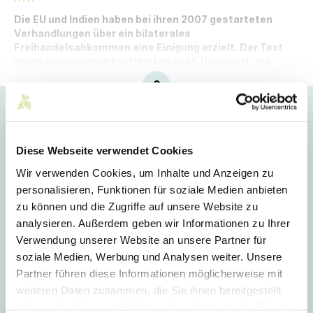
Die EU und Indien haben bei ihren 2007 gestarteten
Verhandlungen über ein bilaterales
Freihandelsabkommen eine Einigung erzielt. Der Text
muss vor seinem Inkrafttreten noch finalisiert und
ratifiziert werden.
Hoppla!
Dieser Artikel ist nur für Mitglieder sichtbar.
Diese Webseite verwendet Cookies
Wir verwenden Cookies, um Inhalte und Anzeigen zu
personalisieren, Funktionen für soziale Medien anbieten
Login
zu können und die Zugriffe auf unsere Website zu
analysieren. Außerdem geben wir Informationen zu Ihrer
E-Mail
Verwendung unserer Website an unsere Partner für
soziale Medien, Werbung und Analysen weiter. Unsere
Partner führen diese Informationen möglicherweise mit
Passwort
weiteren Daten zusammen, die Sie ihnen bereitgestellt
haben oder die sie im Rahmen Ihrer Nutzung der Dienste