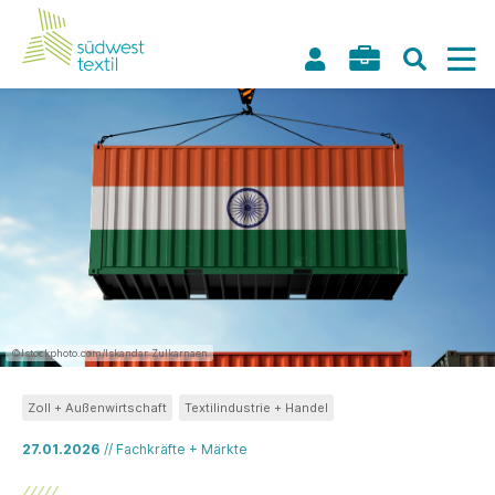
©Istockphoto.com/Iskandar Zulkarnaen
Zoll + Außenwirtschaft
Textilindustrie + Handel
27.01.2026
// Fachkräfte + Märkte