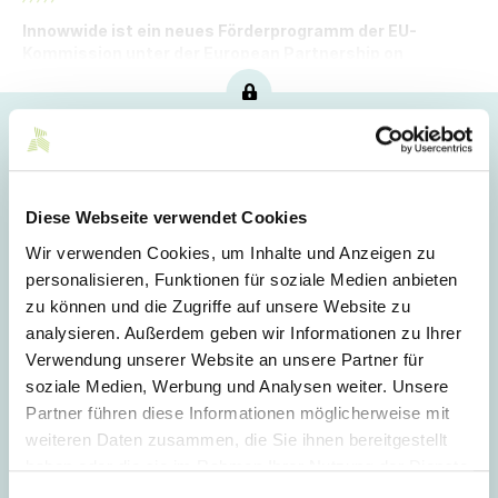
Innowwide ist ein neues Förderprogramm der EU-
Kommission unter der European Partnership on
Innovative SMEs.
Hoppla!
Dieser Artikel ist nur für Mitglieder sichtbar.
Diese Webseite verwendet Cookies
Wir verwenden Cookies, um Inhalte und Anzeigen zu
Login
personalisieren, Funktionen für soziale Medien anbieten
zu können und die Zugriffe auf unsere Website zu
E-Mail
analysieren. Außerdem geben wir Informationen zu Ihrer
Verwendung unserer Website an unsere Partner für
soziale Medien, Werbung und Analysen weiter. Unsere
Passwort
Partner führen diese Informationen möglicherweise mit
weiteren Daten zusammen, die Sie ihnen bereitgestellt
haben oder die sie im Rahmen Ihrer Nutzung der Dienste
gesammelt haben.
Einwilligungsauswahl