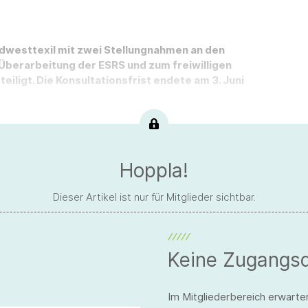
dwesttexil mit zwei Stellungnahmen an den
Überarbeitung der ESRS und zum freiwilligen
iligt. Die Konsultationsfrist endete am 3. Juni
Hoppla!
Dieser Artikel ist nur für Mitglieder sichtbar.
Keine Zugangs
Im Mitgliederbereich erwarte