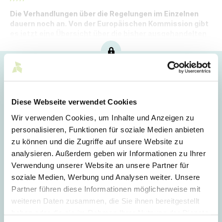
Die Verhandlungen über die Regelungen im Einzelnen
dauern noch an. Von der Europäischen Kommission gibt
es jetzt eine Übersicht über die bisher ausgehandelten
Punkte.
Hoppla!
Dieser Artikel ist nur für Mitglieder sichtbar.
Diese Webseite verwendet Cookies
Wir verwenden Cookies, um Inhalte und Anzeigen zu
personalisieren, Funktionen für soziale Medien anbieten
Login
zu können und die Zugriffe auf unsere Website zu
analysieren. Außerdem geben wir Informationen zu Ihrer
E-Mail
Verwendung unserer Website an unsere Partner für
soziale Medien, Werbung und Analysen weiter. Unsere
Partner führen diese Informationen möglicherweise mit
Passwort
weiteren Daten zusammen, die Sie ihnen bereitgestellt
haben oder die sie im Rahmen Ihrer Nutzung der Dienste