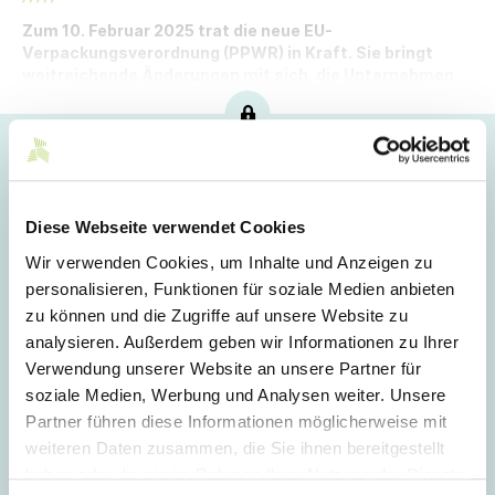
Zum 10. Februar 2025 trat die neue EU-
Verpackungsverordnung (PPWR) in Kraft. Sie bringt
weitreichende Änderungen mit sich, die Unternehmen
hinsichtlich Verpackungsmaterialien betreffen.
Hoppla!
Dieser Artikel ist nur für Mitglieder sichtbar.
Diese Webseite verwendet Cookies
Wir verwenden Cookies, um Inhalte und Anzeigen zu
personalisieren, Funktionen für soziale Medien anbieten
Login
zu können und die Zugriffe auf unsere Website zu
analysieren. Außerdem geben wir Informationen zu Ihrer
E-Mail
Verwendung unserer Website an unsere Partner für
soziale Medien, Werbung und Analysen weiter. Unsere
Partner führen diese Informationen möglicherweise mit
Passwort
weiteren Daten zusammen, die Sie ihnen bereitgestellt
haben oder die sie im Rahmen Ihrer Nutzung der Dienste