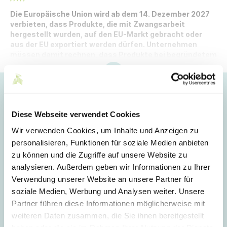
Die Europäische Union wird ab dem 14. Dezember 2027
verbieten, dass Produkte, die mit Zwangsarbeit
hergestellt wurden, auf den EU-Markt gebracht oder
aus der EU exportiert werden dürfen. Unternehmen
müssen damit rechnen, dass Produkte bei begründetem
Verdacht von den Behörden überprüft werden.
Hoppla!
Dieser Artikel ist nur für Mitglieder sichtbar.
Diese Webseite verwendet Cookies
Wir verwenden Cookies, um Inhalte und Anzeigen zu
personalisieren, Funktionen für soziale Medien anbieten
Login
zu können und die Zugriffe auf unsere Website zu
analysieren. Außerdem geben wir Informationen zu Ihrer
E-Mail
Verwendung unserer Website an unsere Partner für
soziale Medien, Werbung und Analysen weiter. Unsere
Partner führen diese Informationen möglicherweise mit
Passwort
weiteren Daten zusammen, die Sie ihnen bereitgestellt