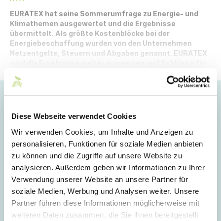
EURATEX hat seine Sommerumfrage zu Energie- und
Klimathemen ausgewertet und die Ergebnisse
übermittelt. Als größte Kostenblöcke bei der
Energiebeschaffung wurden von den Unternehmen
Netzentgelte, Steuern und Abgaben genannt. EURATEX
wird die Ergebnisse weiter auswerten und Schlüsse für
die politische Arbeit daraus ableiten.
Hoppla!
Diese Webseite verwendet Cookies
Dieser Artikel ist nur für Mitglieder sichtbar.
Wir verwenden Cookies, um Inhalte und Anzeigen zu
personalisieren, Funktionen für soziale Medien anbieten
zu können und die Zugriffe auf unsere Website zu
Login
analysieren. Außerdem geben wir Informationen zu Ihrer
Verwendung unserer Website an unsere Partner für
E-Mail
soziale Medien, Werbung und Analysen weiter. Unsere
Partner führen diese Informationen möglicherweise mit
weiteren Daten zusammen, die Sie ihnen bereitgestellt
Passwort