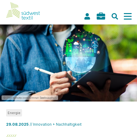
©iStockphoto.com/Umnat Seebuaphan
Energie
29.08.2025
// Innovation + Nachhaltigkeit