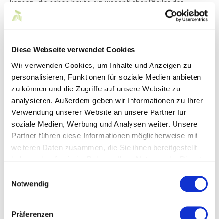
kennen, die schon heute ein wesentlicher Pfeiler der
biobasierten Wirtschaft sind oder spannende Pionierarbeit
leisten.
Das Netzwerk befindet sich im Aufbau und ist auf die
Mitarbeit möglichst vieler Betriebe angewiesen, die
Diese Webseite verwendet Cookies
Besichtigungen für Schulklassen anbieten. Ziel ist es, die
Wir verwenden Cookies, um Inhalte und Anzeigen zu
gesamte energetische und stoffliche Bandbreite der
personalisieren, Funktionen für soziale Medien anbieten
Bioökonomie abzubilden, von der Land- und Forstwirtschaft
über die Verarbeitung und Veredelung bis hin zur Forschung
zu können und die Zugriffe auf unsere Website zu
und Entwicklung.
analysieren. Außerdem geben wir Informationen zu Ihrer
Verwendung unserer Website an unsere Partner für
Ab Frühjahr 2022 wird das Projekt deutschlandweit an
soziale Medien, Werbung und Analysen weiter. Unsere
Schulen beworben.
Partner führen diese Informationen möglicherweise mit
weiteren Daten zusammen, die Sie ihnen bereitgestellt
Wie können Sie mitmachen?
haben oder die sie im Rahmen Ihrer Nutzung der Dienste
gesammelt haben.
Einwilligungsauswahl
Registrieren Sie sich jetzt kostenfrei als Exkursionsort
Notwendig
und weitere Informationen unter
www.nawaro-machen-schule.de
Präferenzen