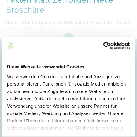
Broschüre
Unsere Dachorganisation BDA hat die Broschüre „Sozial
– Sicher – Gerecht. Fakten statt Zerrbilder zum
deutschen Sozialstaat“ aktualisiert.
Hoppla!
Dieser Artikel ist nur für Mitglieder sichtbar.
Diese Webseite verwendet Cookies
Wir verwenden Cookies, um Inhalte und Anzeigen zu
personalisieren, Funktionen für soziale Medien anbieten
Login
zu können und die Zugriffe auf unsere Website zu
analysieren. Außerdem geben wir Informationen zu Ihrer
E-Mail
Verwendung unserer Website an unsere Partner für
soziale Medien, Werbung und Analysen weiter. Unsere
Partner führen diese Informationen möglicherweise mit
Passwort
weiteren Daten zusammen, die Sie ihnen bereitgestellt
haben oder die sie im Rahmen Ihrer Nutzung der Dienste