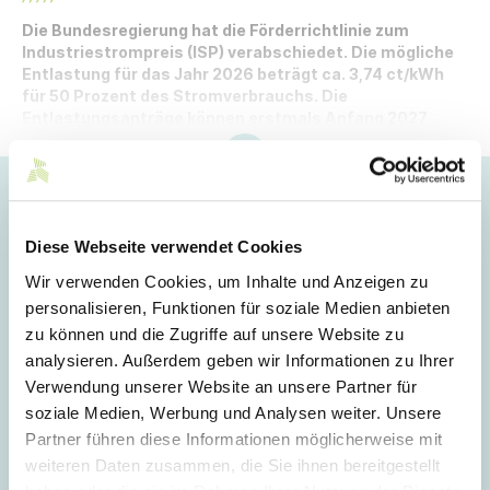
Die Bundesregierung hat die Förderrichtlinie zum
Industriestrompreis (ISP) verabschiedet. Die mögliche
Entlastung für das Jahr 2026 beträgt ca. 3,74 ct/kWh
für 50 Prozent des Stromverbrauchs. Die
Entlastungsanträge können erstmals Anfang 2027
rückwirkend für das Gesamtjahr 2026 gestellt werden.
Hoppla!
Dieser Artikel ist nur für Mitglieder sichtbar.
Diese Webseite verwendet Cookies
Wir verwenden Cookies, um Inhalte und Anzeigen zu
personalisieren, Funktionen für soziale Medien anbieten
Login
zu können und die Zugriffe auf unsere Website zu
analysieren. Außerdem geben wir Informationen zu Ihrer
E-Mail
Verwendung unserer Website an unsere Partner für
soziale Medien, Werbung und Analysen weiter. Unsere
Partner führen diese Informationen möglicherweise mit
Passwort
weiteren Daten zusammen, die Sie ihnen bereitgestellt