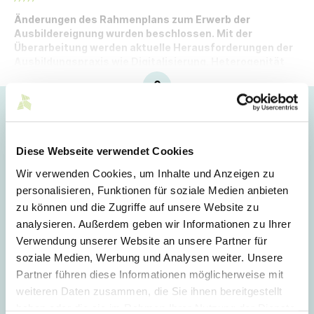
Änderungen des Rahmenplans zum Erwerb der
Ausbildereignung wurden beschlossen. Mit der
Überarbeitung werden aktuelle Herausforderungen der
Ausbildungspraxis wie Digitalisierung, Heterogenität
und Nachhaltigkeit stärker berücksichtigt.
Hoppla!
Dieser Artikel ist nur für Mitglieder sichtbar.
Diese Webseite verwendet Cookies
Wir verwenden Cookies, um Inhalte und Anzeigen zu
personalisieren, Funktionen für soziale Medien anbieten
Login
zu können und die Zugriffe auf unsere Website zu
analysieren. Außerdem geben wir Informationen zu Ihrer
E-Mail
Verwendung unserer Website an unsere Partner für
soziale Medien, Werbung und Analysen weiter. Unsere
Partner führen diese Informationen möglicherweise mit
Passwort
weiteren Daten zusammen, die Sie ihnen bereitgestellt
haben oder die sie im Rahmen Ihrer Nutzung der Dienste