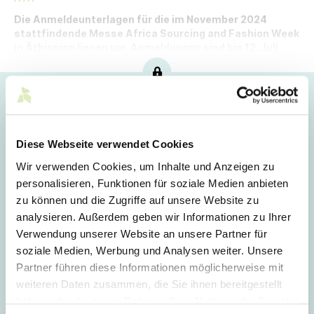
Die Anmeldeunterlagen für die im November 2024
stattfindende Messe Africa Sourcing and Fashion Week
in Äthiopien liegen vor. Anmeldungen sind bis 12. Juli
2024 möglich.
Hoppla!
Dieser Artikel ist nur für Mitglieder sichtbar.
Diese Webseite verwendet Cookies
Wir verwenden Cookies, um Inhalte und Anzeigen zu
personalisieren, Funktionen für soziale Medien anbieten
Login
zu können und die Zugriffe auf unsere Website zu
analysieren. Außerdem geben wir Informationen zu Ihrer
E-Mail
Verwendung unserer Website an unsere Partner für
soziale Medien, Werbung und Analysen weiter. Unsere
Partner führen diese Informationen möglicherweise mit
Passwort
weiteren Daten zusammen, die Sie ihnen bereitgestellt
haben oder die sie im Rahmen Ihrer Nutzung der Dienste