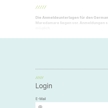
Die Anmeldeunterlagen für den German P
Maredamare liegen vor. Anmeldungen sin
möglich.
Login
E-Mail