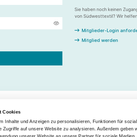
Sie haben noch keinen Zugan
von Südwesttextil? Wir helfen
Mitglieder-Login anford
Mitglied werden
t Cookies
 Inhalte und Anzeigen zu personalisieren, Funktionen für sozia
Service
Fo
e Zugriffe auf unsere Website zu analysieren. Außerdem geben w
rwendung unserer Website an unsere Partner für soziale Medien