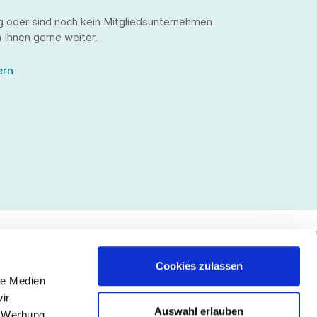
g oder sind noch kein Mitgliedsunternehmen
 Ihnen gerne weiter.
ern
Cookies zulassen
le Medien
lgen Sie uns
ir
Auswahl erlauben
, Werbung