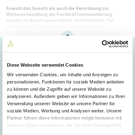
Sowohl das Gesetz als auch die Verordnung zur
Weiterentwicklung der Fachkräfteeinwanderung
wurden im Bundesgesetzblatt veröffentlicht. Sie
erhalten eine Übersicht mit den wesentlichen
Änderungen und dem jeweiligen Inkrafttreten.
Hoppla!
Dieser Artikel ist nur für Mitglieder sichtbar.
Diese Webseite verwendet Cookies
Wir verwenden Cookies, um Inhalte und Anzeigen zu
personalisieren, Funktionen für soziale Medien anbieten
Login
zu können und die Zugriffe auf unsere Website zu
analysieren. Außerdem geben wir Informationen zu Ihrer
E-Mail
Verwendung unserer Website an unsere Partner für
soziale Medien, Werbung und Analysen weiter. Unsere
Partner führen diese Informationen möglicherweise mit
Passwort
weiteren Daten zusammen, die Sie ihnen bereitgestellt
haben oder die sie im Rahmen Ihrer Nutzung der Dienste