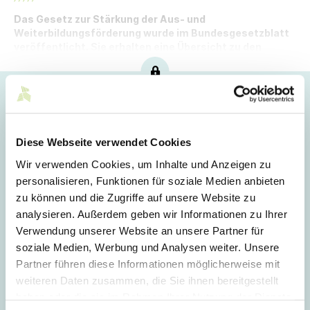
Das Gesetz zur Stärkung der Aus- und
Weiterbildungsförderung wurde im Bundesgesetzblatt
veröffentlicht. Sie erhalten eine Übersicht zu den
wesentlichen Regelungen und deren Inkrafttreten.
Hoppla!
Dieser Artikel ist nur für Mitglieder sichtbar.
Diese Webseite verwendet Cookies
Wir verwenden Cookies, um Inhalte und Anzeigen zu
personalisieren, Funktionen für soziale Medien anbieten
Login
zu können und die Zugriffe auf unsere Website zu
analysieren. Außerdem geben wir Informationen zu Ihrer
E-Mail
Verwendung unserer Website an unsere Partner für
soziale Medien, Werbung und Analysen weiter. Unsere
Partner führen diese Informationen möglicherweise mit
Passwort
weiteren Daten zusammen, die Sie ihnen bereitgestellt
haben oder die sie im Rahmen Ihrer Nutzung der Dienste