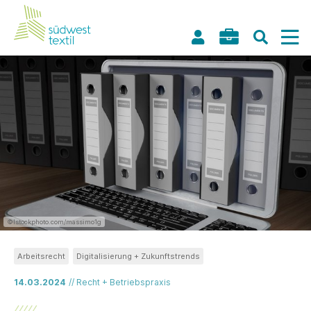
©Istockphoto.com/massimo1g
Arbeitsrecht
Digitalisierung + Zukunftstrends
14.03.2024
// Recht + Betriebspraxis