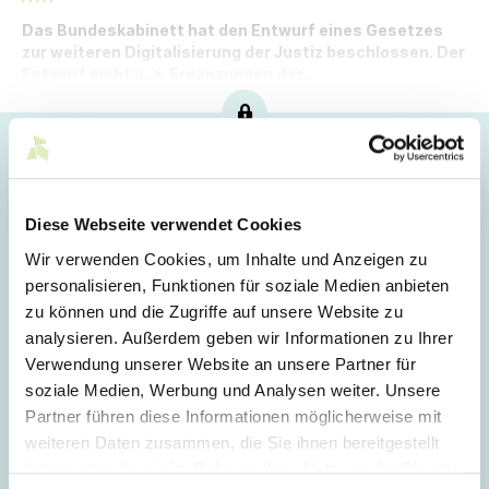
Das Bundeskabinett hat den Entwurf eines Gesetzes
zur weiteren Digitalisierung der Justiz beschlossen. Der
Entwurf sieht u. a. Ergänzungen des
Arbeitsgerichtsgesetzes vor.
Hoppla!
Dieser Artikel ist nur für Mitglieder sichtbar.
Diese Webseite verwendet Cookies
Wir verwenden Cookies, um Inhalte und Anzeigen zu
personalisieren, Funktionen für soziale Medien anbieten
Login
zu können und die Zugriffe auf unsere Website zu
analysieren. Außerdem geben wir Informationen zu Ihrer
E-Mail
Verwendung unserer Website an unsere Partner für
soziale Medien, Werbung und Analysen weiter. Unsere
Partner führen diese Informationen möglicherweise mit
Passwort
weiteren Daten zusammen, die Sie ihnen bereitgestellt
haben oder die sie im Rahmen Ihrer Nutzung der Dienste