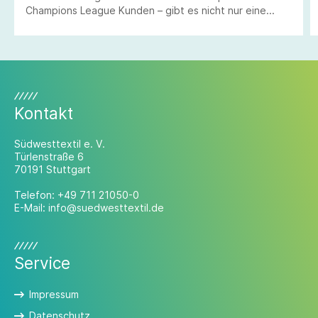
Champions League Kunden – gibt es nicht nur eine
wachsende Textilveredlung mit allen Raffinessen auf
13 000 Quadratmetern zu entdecken, sondern vor
allem ein Unternehmen, das echte Vereinskultur lebt.
Kontakt
Südwesttextil e. V.
Türlenstraße 6
70191 Stuttgart
Telefon:
+49 711 21050-0
E-Mail:
info@suedwesttextil.de
Service
Impressum
Datenschutz