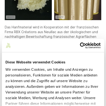
©DITF
©DITF
Das Hanfmaterial wird in Kooperation mit der französischen
Firma RBX Créations aus Neuillac aus der ökologischen und
nachhaltigen Bewirtschaftung französischer Agrarflächen
gewonnen. RBX Créations arbeitet mit Produzenten
zusammen, die sich umweltfreundlichen und
bodenschonenden Anbauverfahren verschrieben haben und
auf künstliche Bewässerung und Pflanzenschutzmittel
verzichten. Diese Art der Zusammenarbeit schafft neue
Diese Webseite verwendet Cookies
Synergien, denn das Ziel ist, die Hanfpflanze möglichst
Wir verwenden Cookies, um Inhalte und Anzeigen zu
vollständig zu verwerten. Neben den bekannten
Verwendungsmöglichkeiten als Lebensmittel oder zur
personalisieren, Funktionen für soziale Medien anbieten
Erzeugung pharmazeutischer und kosmetischer Produkte
zu können und die Zugriffe auf unsere Website zu
sollen die überschüssigen Pflanzenteile nun auch zu neuen,
analysieren. Außerdem geben wir Informationen zu Ihrer
hochwertigen textilen und technischen Produkten
Verwendung unserer Website an unsere Partner für
weiterverarbeitet werden.
soziale Medien, Werbung und Analysen weiter. Unsere
Für die DITF stellt die Partnerschaft mit RBX Créations eine
Partner führen diese Informationen möglicherweise mit