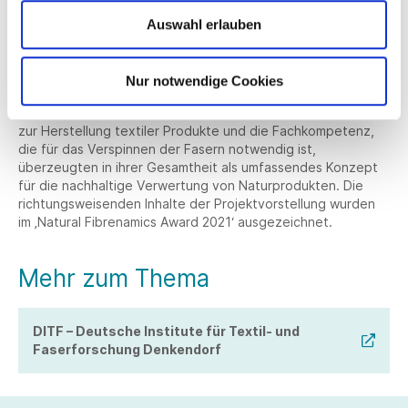
Einsatzmöglichkeiten interessant. Diese Möglichkeiten
Auswahl erlauben
steigern die Wertschöpfung für den Hanfanbau enorm.
Dr. Antje Ota (DITF Denkendorf) und Anne Reboux (RBX
Créations) stellten auf einem Vortrag der ICNF 2021 die
Nur notwendige Cookies
Ergebnisse ihrer Kooperation öffentlich vor. Das ökologische
Konzept, die Projektkoordination vom Anbau des Hanfes bis
zur Herstellung textiler Produkte und die Fachkompetenz,
die für das Verspinnen der Fasern notwendig ist,
überzeugten in ihrer Gesamtheit als umfassendes Konzept
für die nachhaltige Verwertung von Naturprodukten. Die
richtungsweisenden Inhalte der Projektvorstellung wurden
im ‚Natural Fibrenamics Award 2021‘ ausgezeichnet.
Mehr zum Thema
DITF – Deutsche Institute für Textil- und
Faserforschung Denkendorf