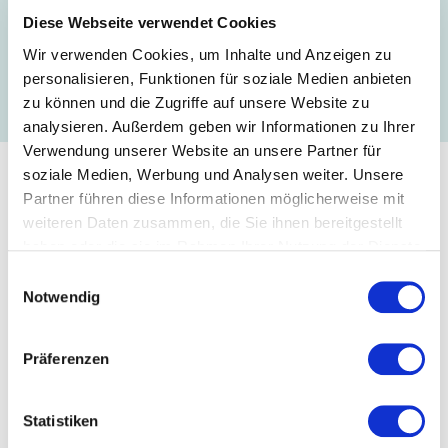
Beschäftigten muss einen Entgeltausfall von jeweils mehr
Diese Webseite verwendet Cookies
als zehn Prozent des monatlichen Bruttoentgelts haben.
Wir verwenden Cookies, um Inhalte und Anzeigen zu
Flexible Arbeitszeitkonten werden zur Vermeidung von
personalisieren, Funktionen für soziale Medien anbieten
Kurzarbeit komplett ausgeschöpft; Beschäftigte müssen
zu können und die Zugriffe auf unsere Website zu
gegebenenfalls Minusstunden aufbauen.
analysieren. Außerdem geben wir Informationen zu Ihrer
Verwendung unserer Website an unsere Partner für
soziale Medien, Werbung und Analysen weiter. Unsere
Vor der Kurzarbeit ist eine
Partner führen diese Informationen möglicherweise mit
weiteren Daten zusammen, die Sie ihnen bereitgestellt
Anzeige erforderlich
haben oder die sie im Rahmen Ihrer Nutzung der Dienste
gesammelt haben.
Einwilligungsauswahl
Die Anzeige muss neu gestellt werden, wenn die Kurzarbeit
Notwendig
für mindestens drei Monate unterbrochen wurde – auch,
wenn es noch einen gültigen Bewilligungsbescheid für einen
längeren Zeitraum gibt. Diese Anzeige ist im ersten Monat
der Kurzarbeit einzureichen.
Präferenzen
Wurde die Kurzarbeit
für weniger als drei Monate
unterbrochen
oder ist der Bewilligungszeitraum
Statistiken
abgelaufen, reicht eine vereinfachte formlose