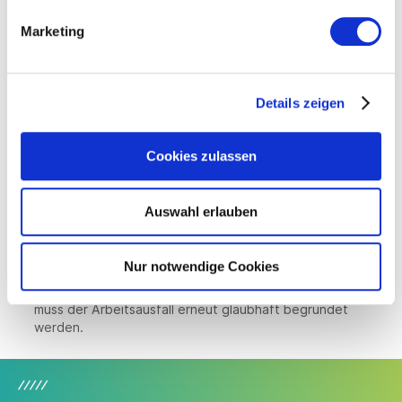
Fortsetzungsanzeige. Auf Wunsch gibt es dafür einen
Vordruck der Arbeitsagentur.
Marketing
Folgende Angaben sind erforderlich:
Neue Dauer der Kurzarbeit
Details zeigen
Zahl der Beschäftigten insgesamt und Zahl der
voraussichtlich Kurzarbeitenden (bei Änderungen zur
Anzeige)
Cookies zulassen
Stellungnahme der Betriebsvertretung, neue
Betriebsvereinbarung oder separate Erklärung des
Betriebsrats
Auswahl erlauben
Begründung der Verlängerung: Ein Verweis auf die
Begründung in der ursprünglichen Anzeige reicht nicht,
Nur notwendige Cookies
wenn sich die Situation seither geändert hat, z. B. durch
Änderungen/Lockerungen in der Corona-Verordnung. Hier
muss der Arbeitsausfall erneut glaubhaft begründet
werden.