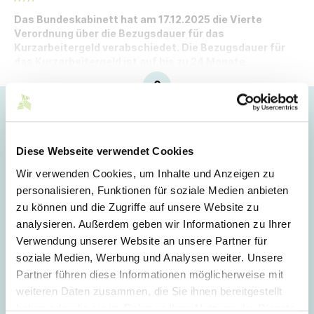
Das Bundeskabinett hat am 17.12.2025 die Vierte
Verordnung über die Bezugsdauer für das
Kurzarbeitergeld verabschiedet. Die Bezugsdauer für
das Kurzarbeitergeld ist auf bis zu 24 Monate
verlängert.
Hoppla!
Dieser Artikel ist nur für Mitglieder sichtbar.
Diese Webseite verwendet Cookies
Wir verwenden Cookies, um Inhalte und Anzeigen zu
personalisieren, Funktionen für soziale Medien anbieten
Login
zu können und die Zugriffe auf unsere Website zu
analysieren. Außerdem geben wir Informationen zu Ihrer
E-Mail
Verwendung unserer Website an unsere Partner für
soziale Medien, Werbung und Analysen weiter. Unsere
Partner führen diese Informationen möglicherweise mit
Passwort
weiteren Daten zusammen, die Sie ihnen bereitgestellt
haben oder die sie im Rahmen Ihrer Nutzung der Dienste