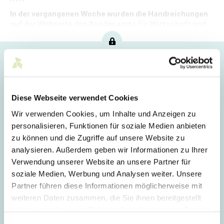
In der vergangenen Woche wurden die Handreichungen
auf der Webseite des Bundesamts für Wirtschaft und
Ausfuhrkontrolle (BAFA) veröffentlicht.
Hoppla!
Dieser Artikel ist nur für Mitglieder sichtbar.
Diese Webseite verwendet Cookies
Wir verwenden Cookies, um Inhalte und Anzeigen zu
Login
personalisieren, Funktionen für soziale Medien anbieten
zu können und die Zugriffe auf unsere Website zu
E-Mail
analysieren. Außerdem geben wir Informationen zu Ihrer
Verwendung unserer Website an unsere Partner für
soziale Medien, Werbung und Analysen weiter. Unsere
Passwort
Partner führen diese Informationen möglicherweise mit
weiteren Daten zusammen, die Sie ihnen bereitgestellt
haben oder die sie im Rahmen Ihrer Nutzung der Dienste
gesammelt haben.
Einwilligungsauswahl