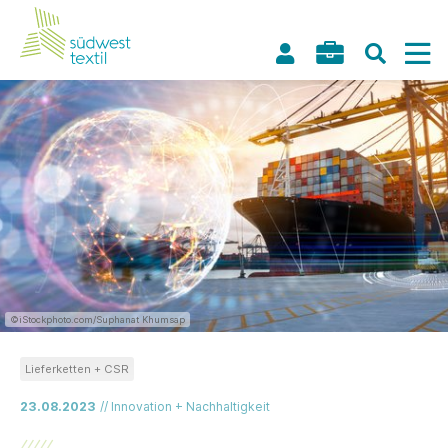
©iStockphoto.com/Suphanat Khumsap
Lieferketten + CSR
23.08.2023
// Innovation + Nachhaltigkeit