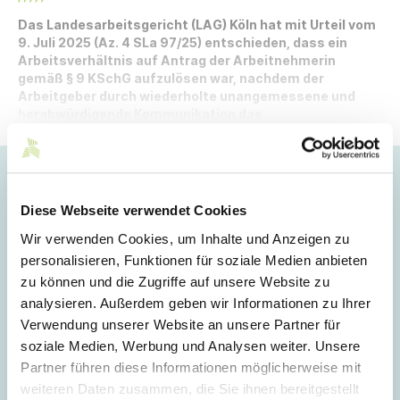
Das Landesarbeitsgericht (LAG) Köln hat mit Urteil vom
9. Juli 2025 (Az. 4 SLa 97/25) entschieden, dass ein
Arbeitsverhältnis auf Antrag der Arbeitnehmerin
gemäß § 9 KSchG aufzulösen war, nachdem der
Arbeitgeber durch wiederholte unangemessene und
herabwürdigende Kommunikation das
Vertrauensverhältnis endgültig zerstört hatte.
Hoppla!
Diese Webseite verwendet Cookies
Dieser Artikel ist nur für Mitglieder sichtbar.
Wir verwenden Cookies, um Inhalte und Anzeigen zu
personalisieren, Funktionen für soziale Medien anbieten
zu können und die Zugriffe auf unsere Website zu
Login
analysieren. Außerdem geben wir Informationen zu Ihrer
Verwendung unserer Website an unsere Partner für
E-Mail
soziale Medien, Werbung und Analysen weiter. Unsere
Partner führen diese Informationen möglicherweise mit
weiteren Daten zusammen, die Sie ihnen bereitgestellt
Passwort