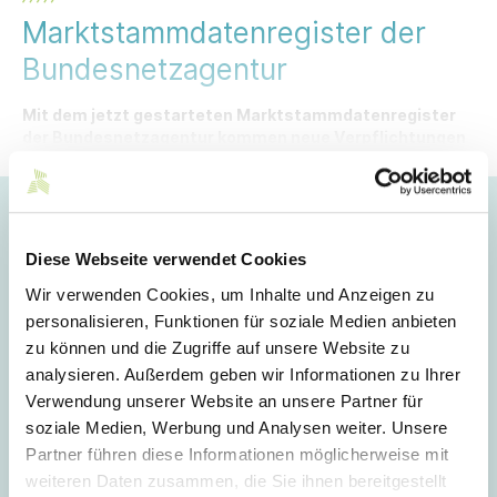
Marktstammdatenregister der
Bundesnetzagentur
Mit dem jetzt gestarteten Marktstammdatenregister
der Bundesnetzagentur kommen neue Verpflichtungen
auf Anlagenbetreiber zu.
Hoppla!
Diese Webseite verwendet Cookies
Dieser Artikel ist nur für Mitglieder sichtbar.
Wir verwenden Cookies, um Inhalte und Anzeigen zu
personalisieren, Funktionen für soziale Medien anbieten
zu können und die Zugriffe auf unsere Website zu
Login
analysieren. Außerdem geben wir Informationen zu Ihrer
Verwendung unserer Website an unsere Partner für
E-Mail
soziale Medien, Werbung und Analysen weiter. Unsere
Partner führen diese Informationen möglicherweise mit
weiteren Daten zusammen, die Sie ihnen bereitgestellt
Passwort