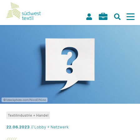
©Istockphoto.com/NicoElNino
Textilindustrie + Handel
22.06.2023
// Lobby + Netzwerk