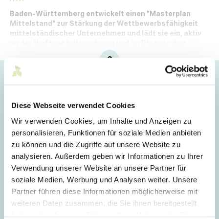
Baden-Württemberg entwickelt einen "Masterplan
Mittelstand" zur Stärkung der Wettbewerbsfähigkeit
mittelständischer Unternehmen und lädt sie ein, aktiv
an der Umfrage teilzunehmen und im Prozess ihre
Stimme einzubringen.
Hoppla!
Dieser Artikel ist nur für Mitglieder sichtbar.
Diese Webseite verwendet Cookies
Wir verwenden Cookies, um Inhalte und Anzeigen zu
personalisieren, Funktionen für soziale Medien anbieten
Login
zu können und die Zugriffe auf unsere Website zu
analysieren. Außerdem geben wir Informationen zu Ihrer
E-Mail
Verwendung unserer Website an unsere Partner für
soziale Medien, Werbung und Analysen weiter. Unsere
Partner führen diese Informationen möglicherweise mit
Passwort
weiteren Daten zusammen, die Sie ihnen bereitgestellt
haben oder die sie im Rahmen Ihrer Nutzung der Dienste