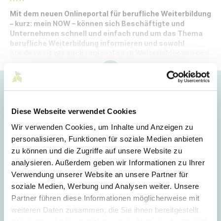
Mit dem neuen Onlineportal für berufliche Weiterbildung
– kurz: mein NOW – können sich Beschäftigte und
Unternehmen schnell und einfach rund um das Thema
berufliche Weiterbildung informieren und sowohl
bundesweit als auch regional nach Weiterbildungen und
Finanzierungsmöglichkeiten suchen.
Hoppla!
Dieser Artikel ist nur für Mitglieder sichtbar.
Diese Webseite verwendet Cookies
Wir verwenden Cookies, um Inhalte und Anzeigen zu
personalisieren, Funktionen für soziale Medien anbieten
Login
zu können und die Zugriffe auf unsere Website zu
analysieren. Außerdem geben wir Informationen zu Ihrer
E-Mail
Verwendung unserer Website an unsere Partner für
soziale Medien, Werbung und Analysen weiter. Unsere
Partner führen diese Informationen möglicherweise mit
Passwort
weiteren Daten zusammen, die Sie ihnen bereitgestellt